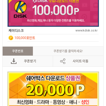
케이디스크
www.kdisk.co.kr
100,000포인트
일간
7
쿠폰번호
쿠폰받기를 클릭하세요!
쿠폰받기
사이트 이동