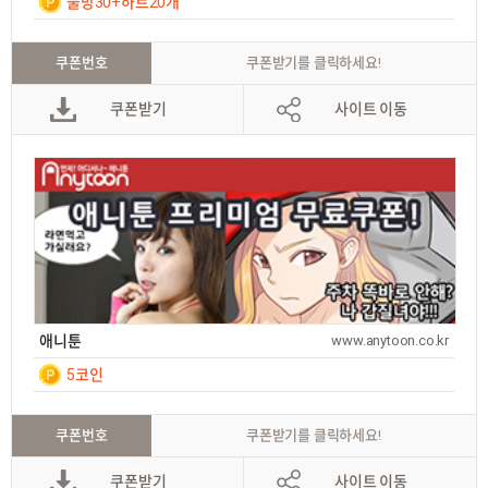
풀방30+하트20개
일간
무
제
쿠폰번호
쿠폰받기를 클릭하세요!
한
쿠폰받기
사이트 이동
애니툰
www.anytoon.co.kr
5코인
일간
30
일
쿠폰번호
쿠폰받기를 클릭하세요!
쿠폰받기
사이트 이동