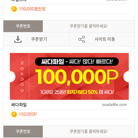
100,000포인트
일간
7
쿠폰번호
쿠폰받기를 클릭하세요!
쿠폰받기
사이트 이동
싸다파일
ssadafile.com
100,000P
일간
등
록
쿠폰번호
쿠폰받기를 클릭하세요!
후 7