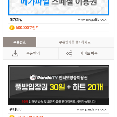
메가파일
www.megafile.co.kr
500,000포인트
일간
7
쿠폰번호
쿠폰받기를 클릭하세요!
쿠폰받기
사이트 이동
팬더티비
www.pandalive.co.kr