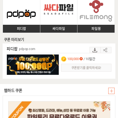
피디팝
싸다파일
파일몽
쿠폰 미리보기
피디팝
pdpop.com
100,000
/ 10일간
쿠폰받기를 클릭하세요!
웹하드 쿠폰