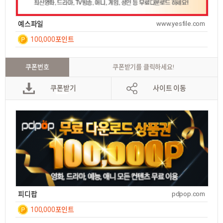
예스파일
www.yesfile.com
100,000포인트
일간
7
쿠폰번호
쿠폰받기를 클릭하세요!
쿠폰받기
사이트 이동
피디팝
pdpop.com
100,000포인트
일간