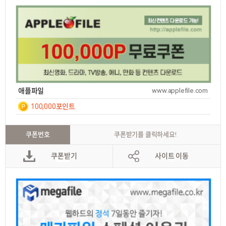
애플파일
www.applefile.com
100,000포인트
일간
7
쿠폰번호
쿠폰받기를 클릭하세요!
쿠폰받기
사이트 이동