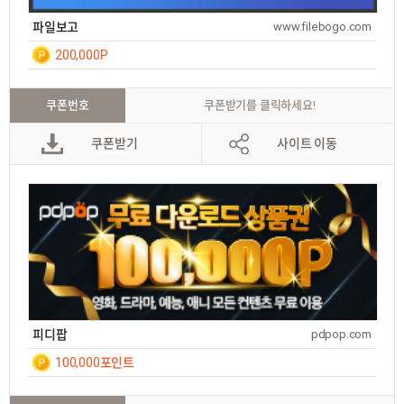
파일보고
www.filebogo.com
200,000P
일간
7
쿠폰번호
쿠폰받기를 클릭하세요!
쿠폰받기
사이트 이동
피디팝
pdpop.com
100,000포인트
일간
10