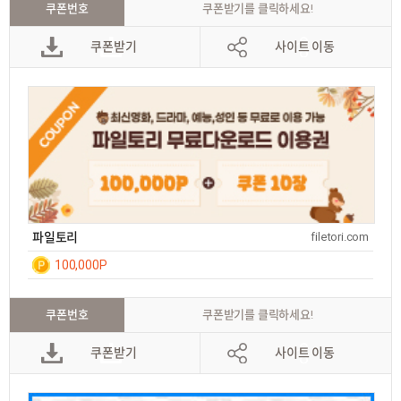
록
쿠폰번호
쿠폰받기를 클릭하세요!
후 7
쿠폰받기
사이트 이동
파일토리
filetori.com
100,000P
일간
등
록
쿠폰번호
쿠폰받기를 클릭하세요!
후 7
쿠폰받기
사이트 이동