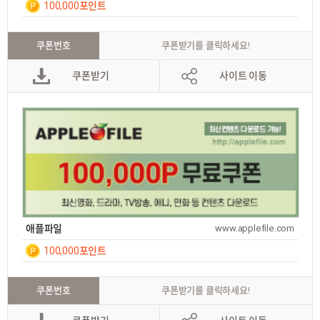
100,000포인트
일간
7
쿠폰번호
쿠폰받기를 클릭하세요!
쿠폰받기
사이트 이동
애플파일
www.applefile.com
100,000포인트
일간
7
쿠폰번호
쿠폰받기를 클릭하세요!