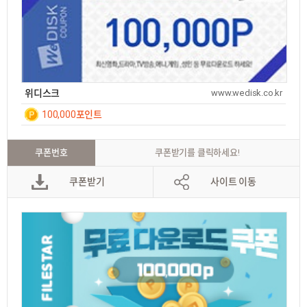
위디스크
www.wedisk.co.kr
100,000포인트
일간
7
쿠폰번호
쿠폰받기를 클릭하세요!
쿠폰받기
사이트 이동