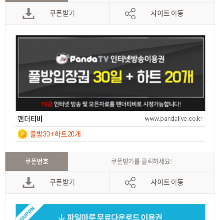
쿠폰받기
사이트 이동
팬더티비
www.pandalive.co.kr
풀방30+하트20개
일간
무
제
쿠폰번호
쿠폰받기를 클릭하세요!
한
쿠폰받기
사이트 이동