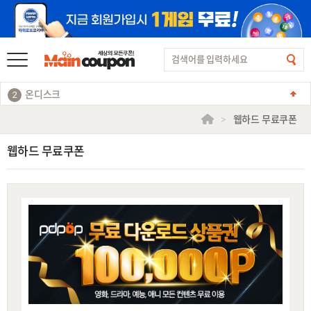
파일조
온디스크
스마트파일
파일씨티
>
웹하드 무료쿠폰
쉐어박스
웹하드 무료쿠폰
베가디스크
피디팝
파일혼
파일24
줌디스크