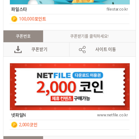
파일스타
filestar.co.kr
100,000포인트
일간
7
쿠폰번호
쿠폰받기를 클릭하세요!
쿠폰받기
사이트 이동
넷파일N
www.netfile.co.kr
2,000코인
일간
등