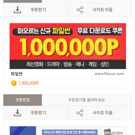
후 7
쿠폰받기
사이트 이동
파일썬
www.filesun.com
1,000,000P
일간
등
록
쿠폰번호
쿠폰받기를 클릭하세요!
후 7
일
쿠폰받기
사이트 이동