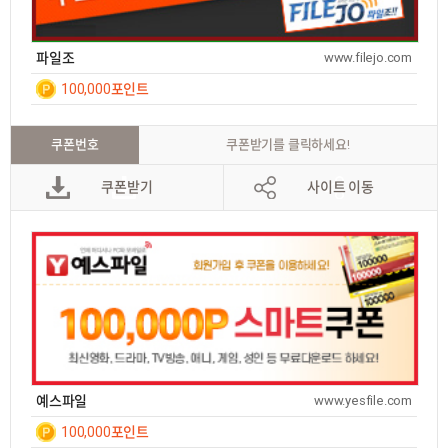
파일조
www.filejo.com
100,000포인트
일간
7
쿠폰번호
쿠폰받기를 클릭하세요!
쿠폰받기
사이트 이동
예스파일
www.yesfile.com
100,000포인트