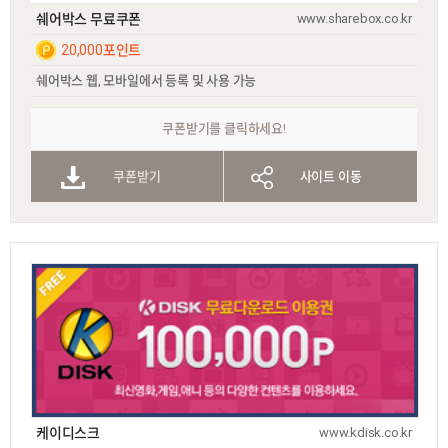
쉐어박스 무료쿠폰
www.sharebox.co.kr
20,000포인트
일간
쉐어박스 웹, 모바일에서 등록 및 사용 가능
7
모든컨텐츠 결제 없이 감상가능 (일부 제외)
쿠폰받기를 클릭하세요!
쿠폰받기
사이트 이동
케이디스크
www.kdisk.co.kr