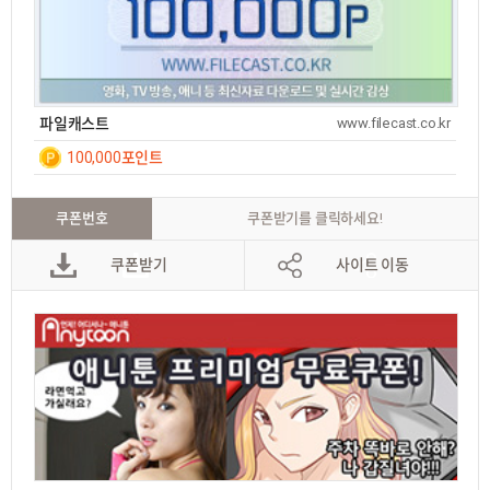
파일캐스트
www.filecast.co.kr
100,000포인트
일간
7
쿠폰번호
쿠폰받기를 클릭하세요!
쿠폰받기
사이트 이동