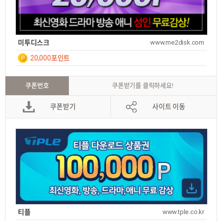
미투디스크
www.me2disk.com
20,000포인트
일간
7
쿠폰번호
쿠폰받기를 클릭하세요!
쿠폰받기
사이트 이동
티플
www.tple.co.kr