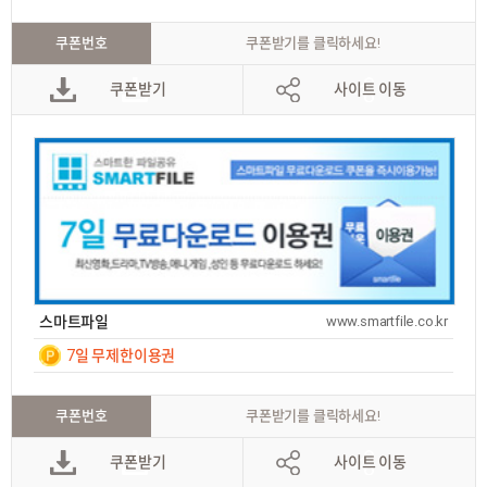
일간
7
쿠폰번호
쿠폰받기를 클릭하세요!
쿠폰받기
사이트 이동
스마트파일
www.smartfile.co.kr
7일 무제한이용권
일간
7
쿠폰번호
쿠폰받기를 클릭하세요!
쿠폰받기
사이트 이동