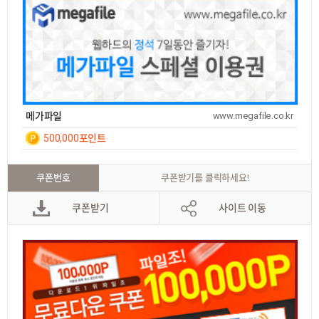
메가파일
www.megafile.co.kr
500,000포인트
일간
7
쿠폰번호
쿠폰받기를 클릭하세요!
쿠폰받기
사이트 이동