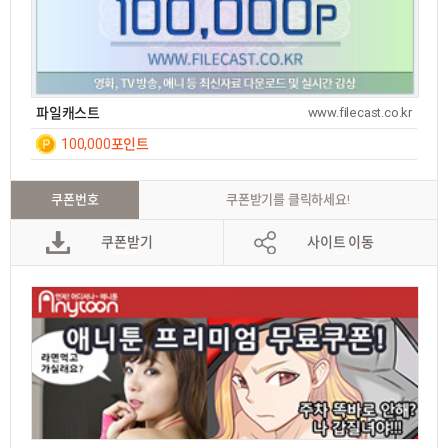
파일캐스트
www.filecast.co.kr
100,000포인트
일간
7
쿠폰번호
쿠폰받기를 클릭하세요!
쿠폰받기
사이트 이동