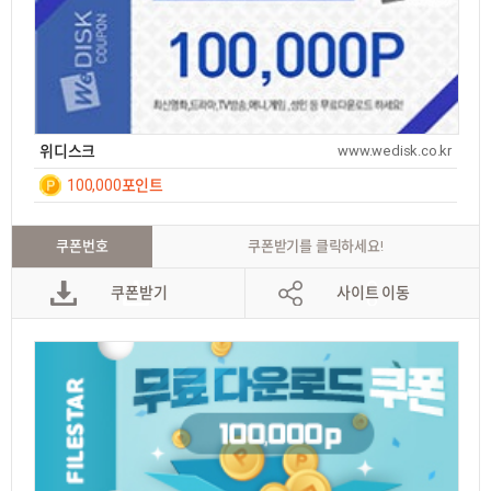
위디스크
www.wedisk.co.kr
100,000포인트
일간
7
쿠폰번호
쿠폰받기를 클릭하세요!
쿠폰받기
사이트 이동