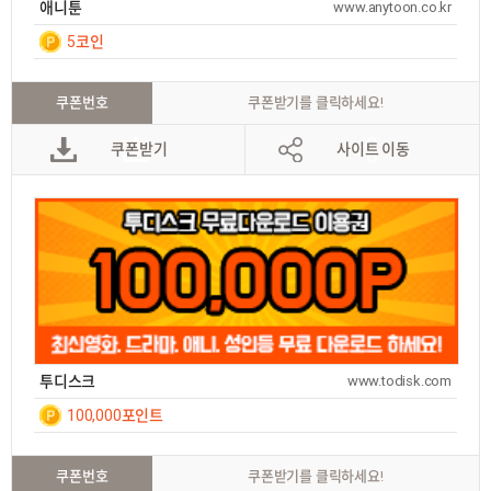
애니툰
www.anytoon.co.kr
5코인
일간
30
일
쿠폰번호
쿠폰받기를 클릭하세요!
쿠폰받기
사이트 이동
투디스크
www.todisk.com
100,000포인트
일간
7일
쿠폰번호
쿠폰받기를 클릭하세요!