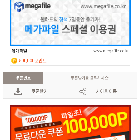
메가파일
www.megafile.co.kr
500,000포인트
일간
7
쿠폰번호
쿠폰받기를 클릭하세요!
쿠폰받기
사이트 이동