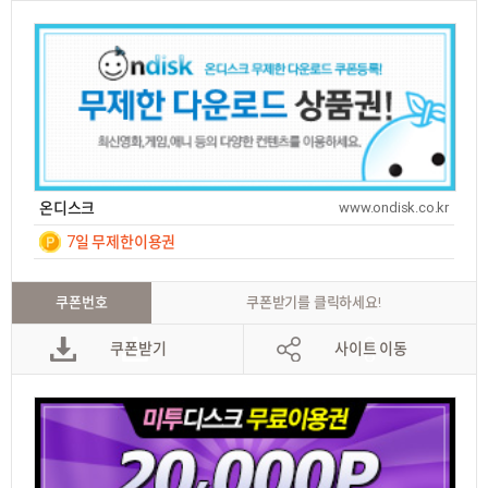
온디스크
www.ondisk.co.kr
7일 무제한이용권
일간
7
쿠폰번호
쿠폰받기를 클릭하세요!
쿠폰받기
사이트 이동