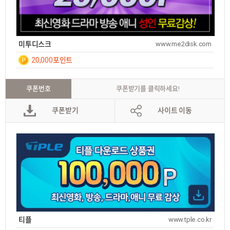
미투디스크
www.me2disk.com
20,000포인트
일간
7
쿠폰번호
쿠폰받기를 클릭하세요!
쿠폰받기
사이트 이동
티플
www.tple.co.kr