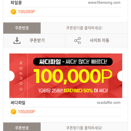
파일몽
www.filemong.com
100,000P
일간
등
록
쿠폰번호
쿠폰받기를 클릭하세요!
후 7
쿠폰받기
사이트 이동
싸다파일
ssadafile.com
100,000P
일간
등
록
쿠폰번호
쿠폰받기를 클릭하세요!