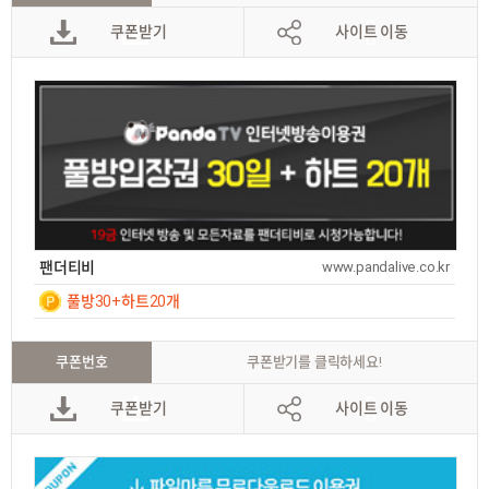
쿠폰받기
사이트 이동
팬더티비
www.pandalive.co.kr
풀방30+하트20개
일간
무
제
쿠폰번호
쿠폰받기를 클릭하세요!
한
쿠폰받기
사이트 이동