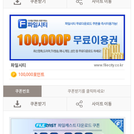
쿠폰받기
사이트 이동
파일시티
www.filecity.co.kr
100,000포인트
일간
7
쿠폰번호
쿠폰받기를 클릭하세요!
쿠폰받기
사이트 이동