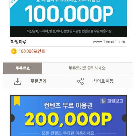
파일마루
www.filemaru.com
100,000포인트
일간
등
록
쿠폰번호
쿠폰받기를 클릭하세요!
후 7
쿠폰받기
사이트 이동