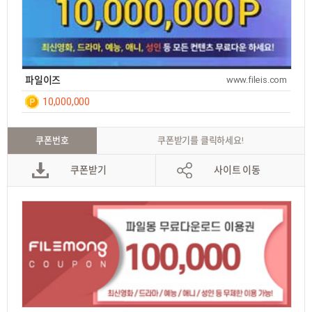
파일이즈
www.fileis.com
10,000,000
일간
7
쿠폰번호
쿠폰받기를 클릭하세요!
쿠폰받기
사이트 이동