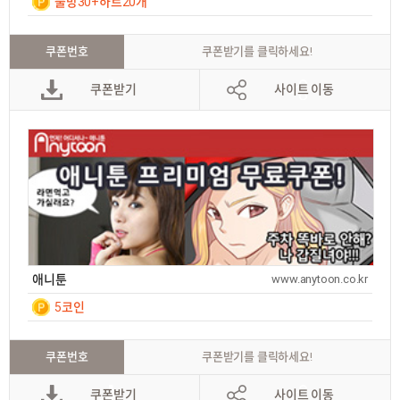
풀방30+하트20개
일간
무
제
쿠폰번호
쿠폰받기를 클릭하세요!
한
쿠폰받기
사이트 이동
애니툰
www.anytoon.co.kr
5코인
일간
30
일
쿠폰번호
쿠폰받기를 클릭하세요!
쿠폰받기
사이트 이동