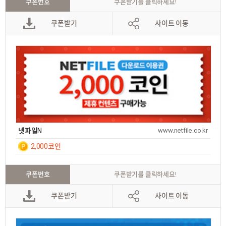
쿠폰번호
쿠폰받기를 클릭하세요!
쿠폰받기
사이트 이동
넷파일N
www.netfile.co.kr
2,000코인
일간
등
록
쿠폰번호
쿠폰받기를 클릭하세요!
후 7
쿠폰받기
사이트 이동