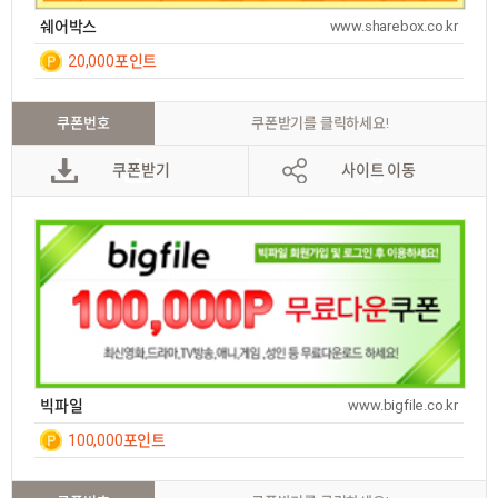
쉐어박스
www.sharebox.co.kr
20,000포인트
일간
7
쿠폰번호
쿠폰받기를 클릭하세요!
쿠폰받기
사이트 이동
빅파일
www.bigfile.co.kr
100,000포인트
일간
7