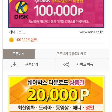
케이디스크
www.kdisk.co.kr
100,000포인트
일간
7
쿠폰번호
쿠폰받기를 클릭하세요!
쿠폰받기
사이트 이동