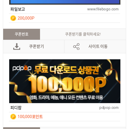
파일보고
www.filebogo.com
200,000P
일간
7
쿠폰번호
쿠폰받기를 클릭하세요!
쿠폰받기
사이트 이동
피디팝
pdpop.com
100,000포인트
일간
10