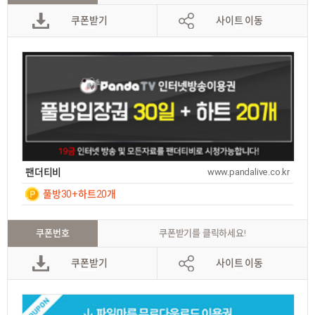
쿠폰받기
사이트 이동
팬더티비
www.pandalive.co.kr
풀방30+하트20개
일간
무
제
쿠폰번호
쿠폰받기를 클릭하세요!
한
쿠폰받기
사이트 이동