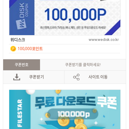
위디스크
www.wedisk.co.kr
100,000포인트
일간
7
쿠폰번호
쿠폰받기를 클릭하세요!
쿠폰받기
사이트 이동