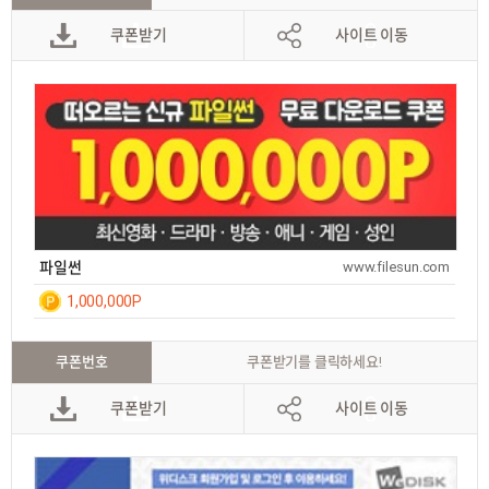
후 7
쿠폰받기
사이트 이동
파일썬
www.filesun.com
1,000,000P
일간
등
록
쿠폰번호
쿠폰받기를 클릭하세요!
후 7
일
쿠폰받기
사이트 이동