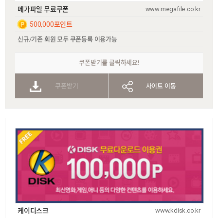
메가파일 무료쿠폰
www.megafile.co.kr
500,000포인트
일간
신규/기존 회원 모두 쿠폰등록 이용가능
7
쿠폰받기를 클릭하세요!
쿠폰받기
사이트 이동
케이디스크
www.kdisk.co.kr