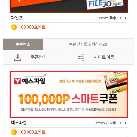
파일조
www.filejo.com
100,000포인트
일간
7
쿠폰번호
쿠폰받기를 클릭하세요!
쿠폰받기
사이트 이동
예스파일
www.yesfile.com
100,000포인트