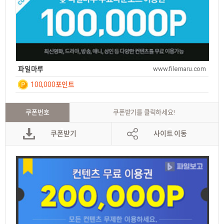
파일마루
www.filemaru.com
100,000포인트
일간
등
록
쿠폰번호
쿠폰받기를 클릭하세요!
후 7
쿠폰받기
사이트 이동