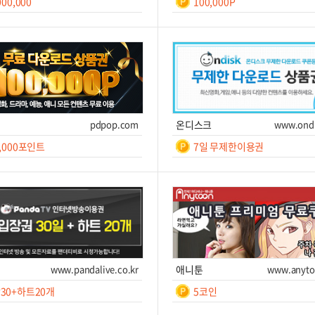
000,000
100,000P
일간
일간
7
등
록
쿠폰받기를 클릭하세요!
쿠폰번호
쿠폰받기를 클릭하세요!
후 7
폰받기
사이트 이동
쿠폰받기
사
pdpop.com
온디스크
www.ondi
0,000포인트
7일 무제한이용권
일간
일간
10
7
쿠폰받기를 클릭하세요!
쿠폰번호
쿠폰받기를 클릭하세요!
폰받기
사이트 이동
쿠폰받기
사
비
www.pandalive.co.kr
애니툰
www.anyto
30+하트20개
5코인
일간
일간
무
30