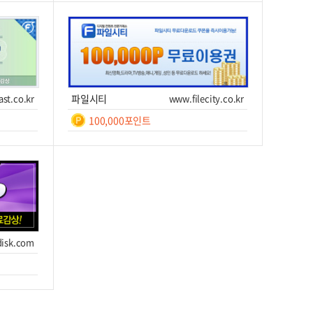
록
쿠폰번호
쿠폰받기를 클릭하세요!
후 7
이트 이동
쿠폰받기
사이트 이동
ast.co.kr
파일시티
www.filecity.co.kr
100,000포인트
일간
7
쿠폰번호
쿠폰받기를 클릭하세요!
이트 이동
쿠폰받기
사이트 이동
isk.com