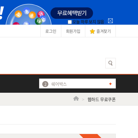
오늘 하루 보지 않음
로그인
회원가입
즐겨찾기
미투디스크
쉐어박스
스마트파일
>
웹하드 무료쿠폰
파일조
온디스크
애플파일
파일캐스트