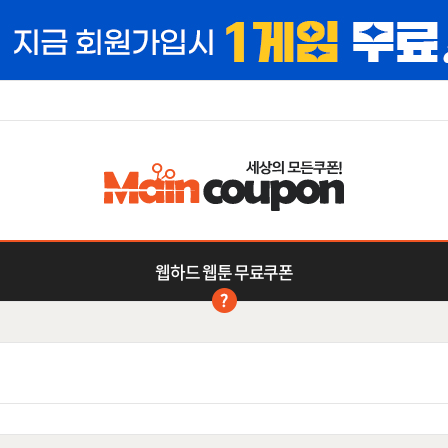
웹하드 웹툰 무료쿠폰