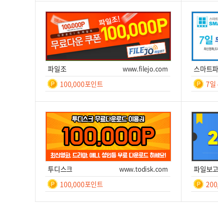
쿠폰번호
쿠폰받기를 클릭하세요!
쿠폰번호
쿠폰받기
사이트 이동
쿠
파일조
www.filejo.com
스마트
100,000포인트
7일
일간
7
쿠폰번호
쿠폰받기를 클릭하세요!
쿠폰번호
쿠폰받기
사이트 이동
쿠
투디스크
www.todisk.com
파일보
100,000포인트
200
일간
7일
쿠폰번호
쿠폰받기를 클릭하세요!
쿠폰번호