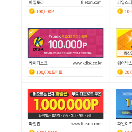
파일토리
filetori.com
파일스
100,000P
10
일간
등
록
쿠폰번호
쿠폰받기를 클릭하세요!
쿠폰번호
후 7
쿠폰받기
사이트 이동
쿠
케이디스크
www.kdisk.co.kr
쉐어박
100,000포인트
20
일간
7
쿠폰번호
쿠폰받기를 클릭하세요!
쿠폰번호
쿠폰받기
사이트 이동
쿠
파일썬
www.filesun.com
파일이