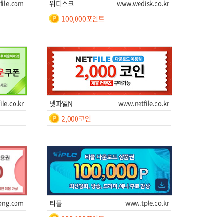
file.com
위디스크
www.wedisk.co.kr
100,000포인트
일간
7
쿠폰번호
쿠폰받기를 클릭하세요!
이트 이동
쿠폰받기
사이트 이동
ile.co.kr
넷파일N
www.netfile.co.kr
2,000코인
일간
등
록
쿠폰번호
쿠폰받기를 클릭하세요!
후 7
이트 이동
쿠폰받기
사이트 이동
ong.com
티플
www.tple.co.kr