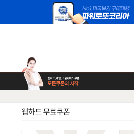
웹하드 무료쿠폰