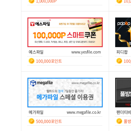
1,000,000P
10,
일간
등
록
쿠폰번호
쿠폰받기를 클릭하세요!
쿠폰번호
후 7
일
쿠폰받기
사이트 이동
쿠
예스파일
www.yesfile.com
피디팝
100,000포인트
10
일간
7
쿠폰번호
쿠폰받기를 클릭하세요!
쿠폰번호
쿠폰받기
사이트 이동
쿠
메가파일
www.megafile.co.kr
팬더티
500,000포인트
풀방
일간
7