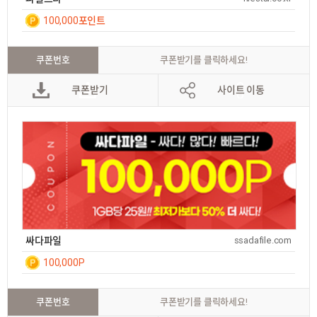
100,000포인트
일간
7
쿠폰번호
쿠폰받기를 클릭하세요!
쿠폰받기
사이트 이동
싸다파일
ssadafile.com
100,000P
일간
등
록
쿠폰번호
쿠폰받기를 클릭하세요!
후 7