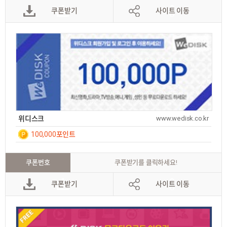
쿠폰받기
사이트 이동
위디스크
www.wedisk.co.kr
100,000포인트
일간
7
쿠폰번호
쿠폰받기를 클릭하세요!
쿠폰받기
사이트 이동