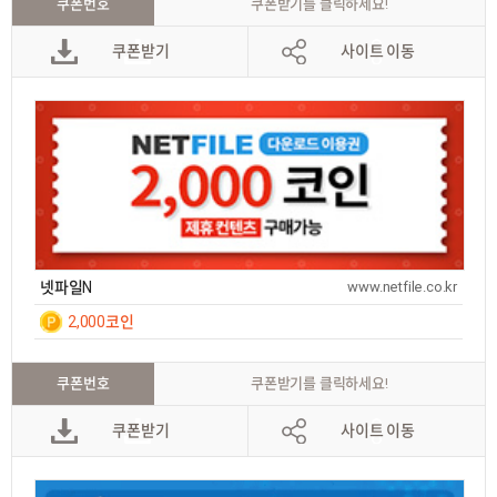
쿠폰번호
쿠폰받기를 클릭하세요!
쿠폰받기
사이트 이동
넷파일N
www.netfile.co.kr
2,000코인
일간
등
록
쿠폰번호
쿠폰받기를 클릭하세요!
후 7
쿠폰받기
사이트 이동