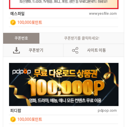
예스파일
www.yesfile.com
100,000포인트
일간
7
쿠폰번호
쿠폰받기를 클릭하세요!
쿠폰받기
사이트 이동
피디팝
pdpop.com
100,000포인트
일간