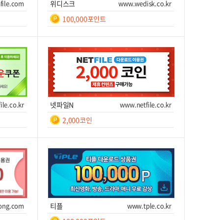
file.com
위디스크
www.wedisk.co.kr
100,000포인트
일간
7
쿠폰번호
쿠폰받기를 클릭하세요!
이트 이동
쿠폰받기
사이트 이동
ile.co.kr
넷파일N
www.netfile.co.kr
2,000코인
일간
등
록
쿠폰번호
쿠폰받기를 클릭하세요!
후 7
이트 이동
쿠폰받기
사이트 이동
ong.com
티플
www.tple.co.kr