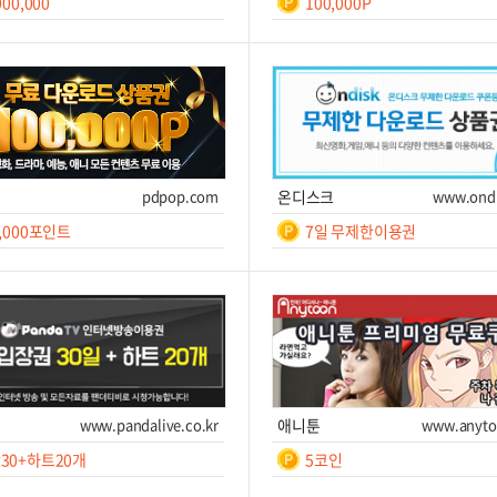
000,000
100,000P
일간
일간
7
등
록
쿠폰받기를 클릭하세요!
쿠폰번호
쿠폰받기를 클릭하세요!
후 7
폰받기
사이트 이동
쿠폰받기
사
pdpop.com
온디스크
www.ondi
0,000포인트
7일 무제한이용권
일간
일간
10
7
쿠폰받기를 클릭하세요!
쿠폰번호
쿠폰받기를 클릭하세요!
폰받기
사이트 이동
쿠폰받기
사
비
www.pandalive.co.kr
애니툰
www.anyto
30+하트20개
5코인
일간
일간
무
30