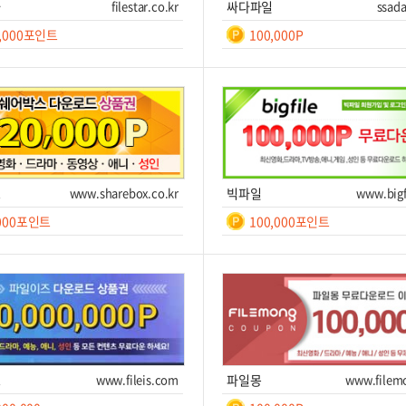
타
filestar.co.kr
싸다파일
ssada
0,000포인트
100,000P
일간
일간
7
등
록
쿠폰받기를 클릭하세요!
쿠폰번호
쿠폰받기를 클릭하세요!
후 7
폰받기
사이트 이동
쿠폰받기
사
스
www.sharebox.co.kr
빅파일
www.bigf
,000포인트
100,000포인트
일간
일간
7
7
쿠폰받기를 클릭하세요!
쿠폰번호
쿠폰받기를 클릭하세요!
폰받기
사이트 이동
쿠폰받기
사
즈
www.fileis.com
파일몽
www.filem