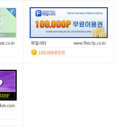
록
쿠폰번호
쿠폰받기를 클릭하세요!
후 7
이트 이동
쿠폰받기
사이트 이동
ast.co.kr
파일시티
www.filecity.co.kr
100,000포인트
일간
7
쿠폰번호
쿠폰받기를 클릭하세요!
이트 이동
쿠폰받기
사이트 이동
isk.com