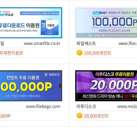
제
일
쿠폰받기를 클릭하세요!
쿠폰번호
쿠폰받기를 클릭하세요!
한
폰받기
사이트 이동
쿠폰받기
사
파일
www.smartfile.co.kr
파일캐스트
www.filec
 무제한이용권
100,000포인트
일간
일간
7
7
쿠폰받기를 클릭하세요!
쿠폰번호
쿠폰받기를 클릭하세요!
폰받기
사이트 이동
쿠폰받기
사
고
www.filebogo.com
미투디스크
www.me2d
,000P
20,000포인트
일간
일간
7
7
쿠폰받기를 클릭하세요!
쿠폰번호
쿠폰받기를 클릭하세요!