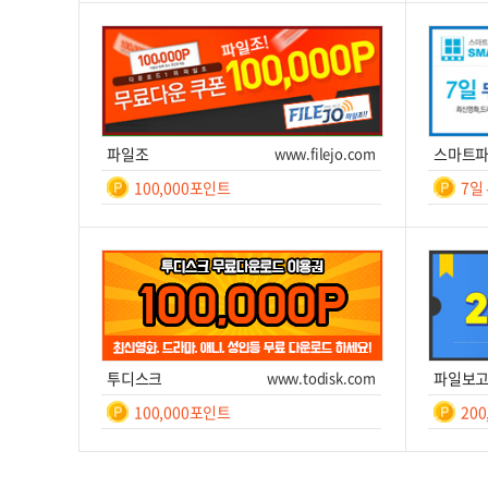
쿠폰번호
쿠폰받기를 클릭하세요!
쿠폰번호
쿠폰받기
사이트 이동
쿠
파일조
www.filejo.com
스마트
100,000포인트
7일
일간
7
쿠폰번호
쿠폰받기를 클릭하세요!
쿠폰번호
쿠폰받기
사이트 이동
쿠
투디스크
www.todisk.com
파일보
100,000포인트
200
일간
7일
쿠폰번호
쿠폰받기를 클릭하세요!
쿠폰번호