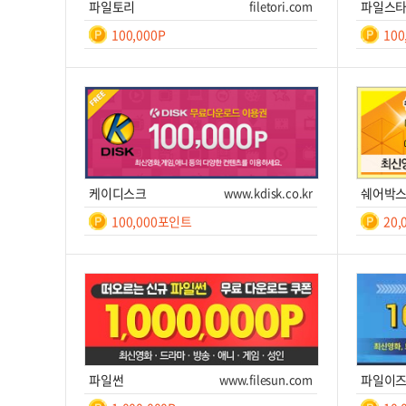
파일토리
filetori.com
파일스
100,000P
10
일간
등
록
쿠폰번호
쿠폰받기를 클릭하세요!
쿠폰번호
후 7
쿠폰받기
사이트 이동
쿠
케이디스크
www.kdisk.co.kr
쉐어박
100,000포인트
20
일간
7
쿠폰번호
쿠폰받기를 클릭하세요!
쿠폰번호
쿠폰받기
사이트 이동
쿠
파일썬
www.filesun.com
파일이