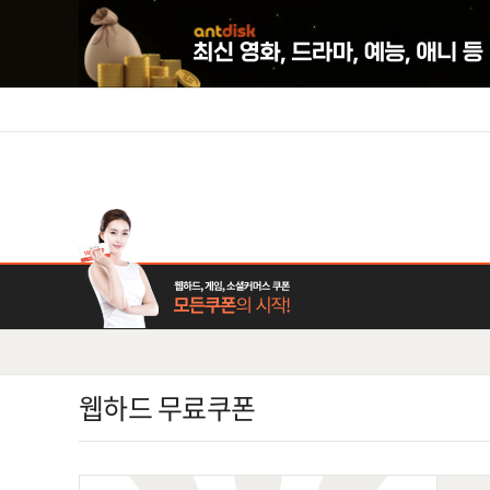
웹하드 무료쿠폰