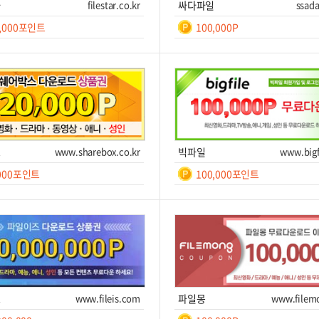
타
filestar.co.kr
싸다파일
ssada
0,000포인트
100,000P
일간
일간
7
등
록
쿠폰받기를 클릭하세요!
쿠폰번호
쿠폰받기를 클릭하세요!
후 7
폰받기
사이트 이동
쿠폰받기
사
스
www.sharebox.co.kr
빅파일
www.bigf
,000포인트
100,000포인트
일간
일간
7
7
쿠폰받기를 클릭하세요!
쿠폰번호
쿠폰받기를 클릭하세요!
폰받기
사이트 이동
쿠폰받기
사
즈
www.fileis.com
파일몽
www.filem