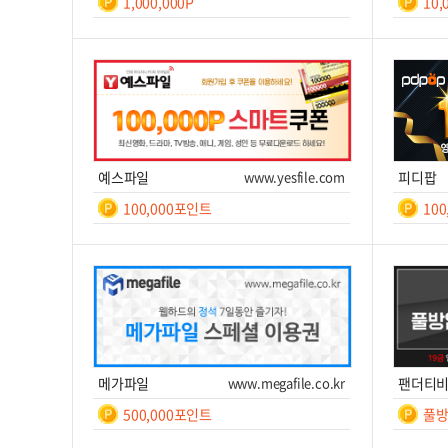
1,000,000P
10,
일간
등
록
쿠폰번호
쿠폰받기를 클릭하세요!
쿠폰번호
후 7
일
쿠폰받기
사이트 이동
쿠
예스파일
www.yesfile.com
피디팝
100,000포인트
10
일간
7
쿠폰번호
쿠폰받기를 클릭하세요!
쿠폰번호
쿠폰받기
사이트 이동
쿠
메가파일
www.megafile.co.kr
팬더티
500,000포인트
풀방
일간
7