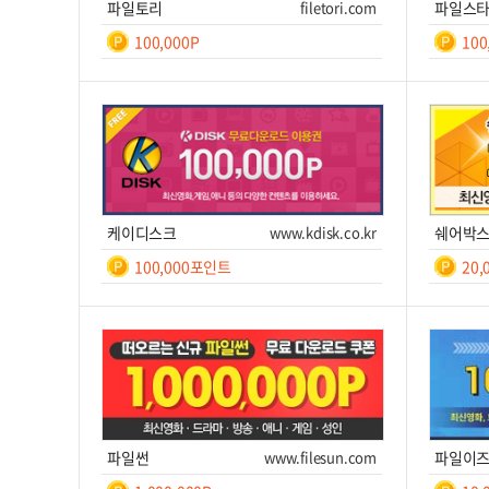
파일토리
filetori.com
파일스
100,000P
10
일간
등
록
쿠폰번호
쿠폰받기를 클릭하세요!
쿠폰번호
후 7
쿠폰받기
사이트 이동
쿠
케이디스크
www.kdisk.co.kr
쉐어박
100,000포인트
20
일간
7
쿠폰번호
쿠폰받기를 클릭하세요!
쿠폰번호
쿠폰받기
사이트 이동
쿠
파일썬
www.filesun.com
파일이