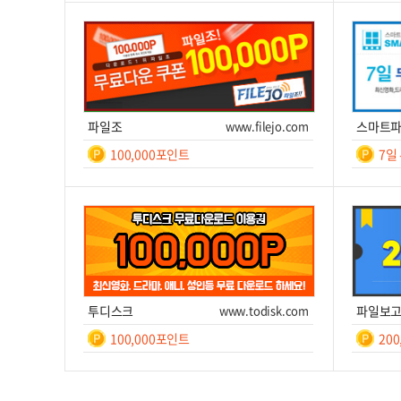
쿠폰번호
쿠폰받기를 클릭하세요!
쿠폰번호
쿠폰받기
사이트 이동
쿠
파일조
www.filejo.com
스마트
100,000포인트
7일
일간
7
쿠폰번호
쿠폰받기를 클릭하세요!
쿠폰번호
쿠폰받기
사이트 이동
쿠
투디스크
www.todisk.com
파일보
100,000포인트
200
일간
7일
쿠폰번호
쿠폰받기를 클릭하세요!
쿠폰번호