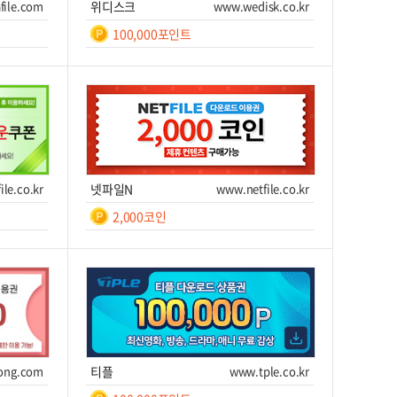
file.com
위디스크
www.wedisk.co.kr
100,000포인트
일간
7
쿠폰번호
쿠폰받기를 클릭하세요!
이트 이동
쿠폰받기
사이트 이동
ile.co.kr
넷파일N
www.netfile.co.kr
2,000코인
일간
등
록
쿠폰번호
쿠폰받기를 클릭하세요!
후 7
이트 이동
쿠폰받기
사이트 이동
ong.com
티플
www.tple.co.kr