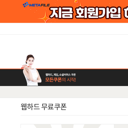
웹하드 무료쿠폰