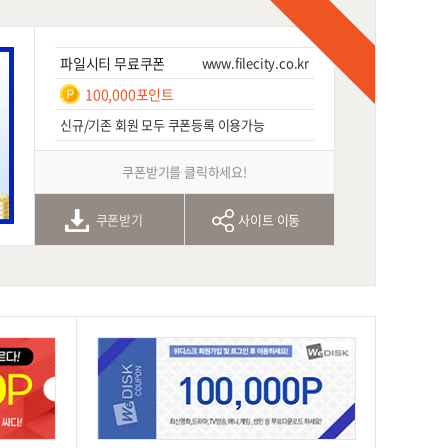
스마트파일
피디팝
파일시티 무료쿠폰
www.filecity.co.kr
파일혼
100,000포인트
일간
신규/기존 회원 모두 쿠폰등록 이용가능
7
쿠폰받기를 클릭하세요!
쿠폰받기
사이트 이동