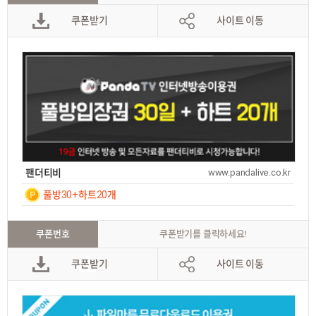
쿠폰받기
사이트 이동
팬더티비
www.pandalive.co.kr
풀방30+하트20개
일간
무
제
쿠폰번호
쿠폰받기를 클릭하세요!
한
쿠폰받기
사이트 이동