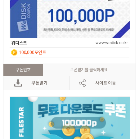
위디스크
www.wedisk.co.kr
100,000포인트
일간
7
쿠폰번호
쿠폰받기를 클릭하세요!
쿠폰받기
사이트 이동