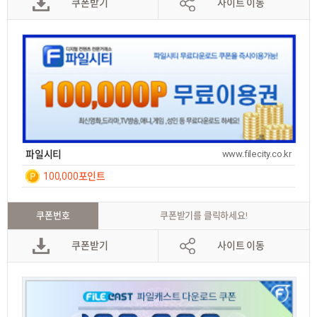
쿠폰받기
사이트 이동
파일시티
www.filecity.co.kr
100,000포인트
일간
7
쿠폰번호
쿠폰받기를 클릭하세요!
쿠폰받기
사이트 이동