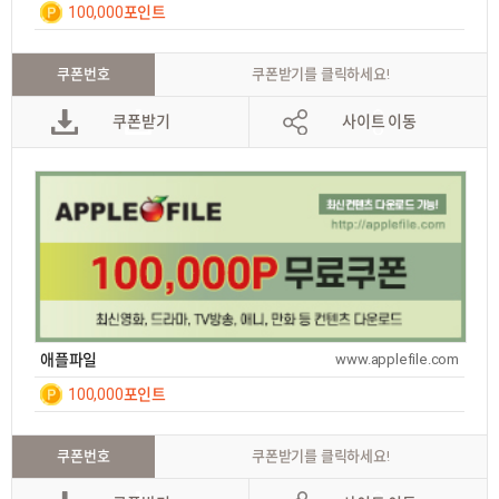
100,000포인트
일간
7
쿠폰번호
쿠폰받기를 클릭하세요!
쿠폰받기
사이트 이동
애플파일
www.applefile.com
100,000포인트
일간
7
쿠폰번호
쿠폰받기를 클릭하세요!